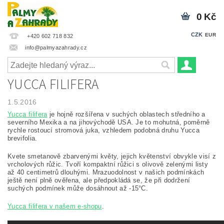
0 Kč
CZK
EUR
+420 602 718 832
info@palmyazahrady.cz
YUCCA FILIFERA
1.5.2016
Yucca filifera
je hojně rozšířena v suchých oblastech středního a
severního Mexika a na jihovýchodě USA. Je to mohutná, poměrně
rychle rostoucí stromová juka, vzhledem podobná druhu Yucca
brevifolia.
Kvete smetanově zbarvenými květy, jejich květenství obvykle visí z
vrcholových růžic. Tvoří kompaktní růžici s olivově zelenými listy
až 40 centimetrů dlouhými. Mrazuodolnost v našich podmínkách
ještě není plně ověřena, ale předpokládá se, že při dodržení
suchých podmínek může dosáhnout až -15°C.
Yucca filifera v našem e-shopu
.