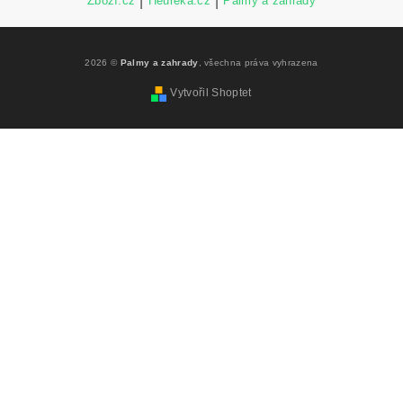
Zboží.cz
|
Heureka.cz
|
Palmy a zahrady
2026 ©
Palmy a zahrady
, všechna práva vyhrazena
Vytvořil Shoptet