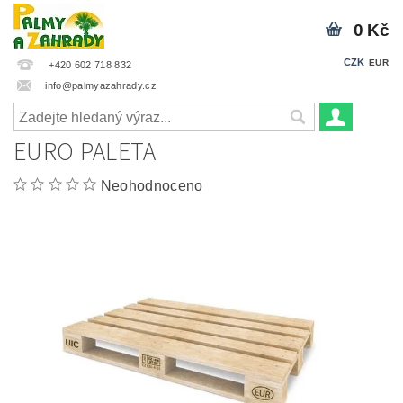
0 Kč
CZK
EUR
+420 602 718 832
info@palmyazahrady.cz
EURO PALETA
Neohodnoceno