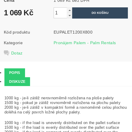
Cena
1 069 Kč bez DPH
1 069 Kč
Kód produktu
EUPALET1200X800
Kategorie
Pronájem Palem - Palm Rentals
Dotaz
POPIS
DISKUZE
1000 kg - je-li zátěž nerovnoměrně rozložena na ploše palety
1500 kg - pokud je zátěž rovnoměrně rozložena na plochu palety
2000 kg - je-li zátěž v kompaktní formě a rovnoměrně celou plochou
doléhá na celý povrch ložné plochy palety.
1000 kg - if the load is unevenly distributed on the pallet surface
1500 kg - if the load is evenly distributed over the pallet surface